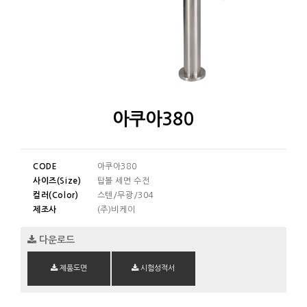
아쿠아380
CODE
아쿠아380
사이즈(Size)
탑볼 세면 수전
컬러(Color)
스텐/무광/304
제조사
(주)비케이
다운로드
제품도면
시험성적서