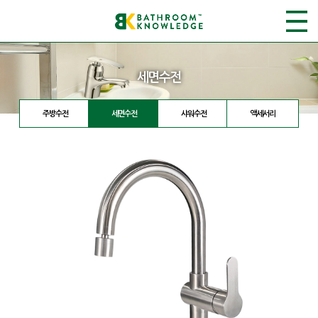
세면수전
주방수전
세면수전
샤워수전
액세서리