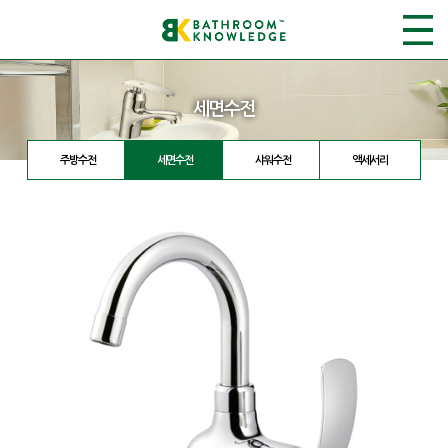
세면수전
주방수전
세면수전
샤워수전
액세서리