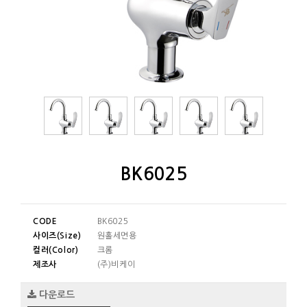
BK6025
CODE
BK6025
사이즈(Size)
원홀세면용
컬러(Color)
크롬
제조사
(주)비케이
다운로드