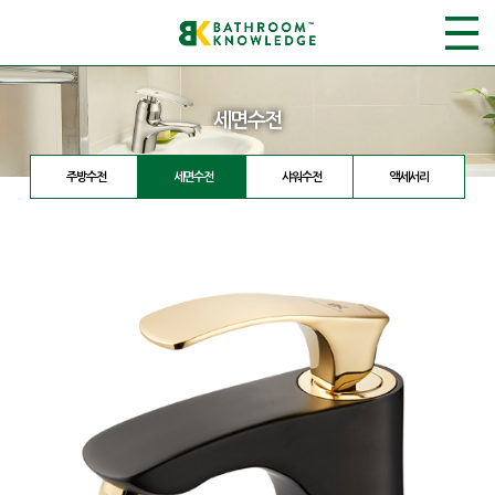
세면수전
주방수전
세면수전
샤워수전
액세서리