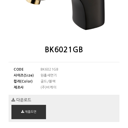
BK6021GB
CODE
BK6021GB
사이즈(Size)
원홀세면기
컬러(Color)
골드/블랙
제조사
(주)비케이
다운로드
제품도면